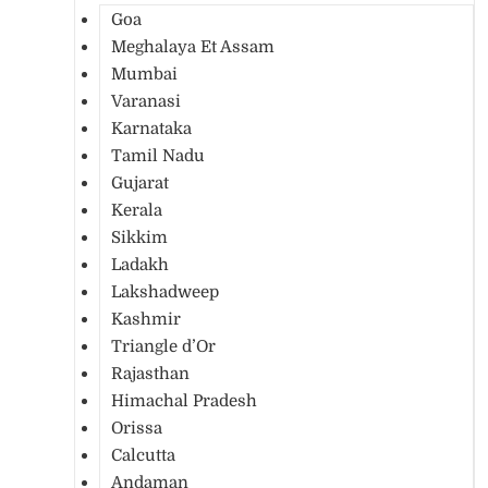
Goa
Meghalaya Et Assam
Mumbai
Varanasi
Karnataka
Tamil Nadu
Gujarat
Kerala
Sikkim
Ladakh
Lakshadweep
Kashmir
Triangle d’Or
Rajasthan
Himachal Pradesh
Orissa
Calcutta
Andaman