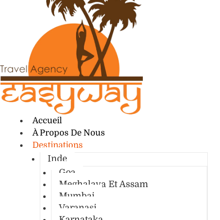
Accueil
À Propos De Nous
Destinations
Inde
Goa
Meghalaya Et Assam
Mumbai
Varanasi
Karnataka