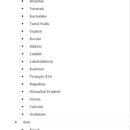
Mumbai
Varanasi
Karnataka
Tamil Nadu
Gujarat
Kerala
Sikkim
Ladakh
Lakshadweep
Kashmir
Triangle d’Or
Rajasthan
Himachal Pradesh
Orissa
Calcutta
Andaman
Asie
Nepal