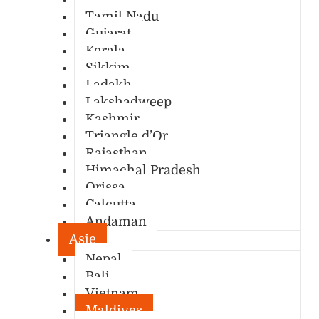
Tamil Nadu
Gujarat
Kerala
Sikkim
Ladakh
Lakshadweep
Kashmir
Triangle d’Or
Rajasthan
Himachal Pradesh
Orissa
Calcutta
Andaman
Asie
Nepal
Bali
Vietnam
Maldives