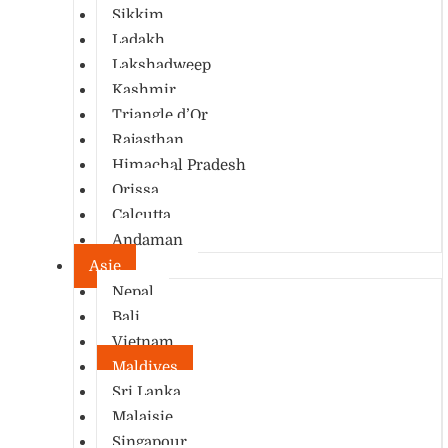
Sikkim
Ladakh
Lakshadweep
Kashmir
Triangle d’Or
Rajasthan
Himachal Pradesh
Orissa
Calcutta
Andaman
Asie
Nepal
Bali
Vietnam
Maldives
Sri Lanka
Malaisie
Singapour