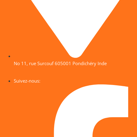
No 11, rue Surcouf 605001 Pondichéry Inde
Suivez-nous: