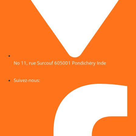
No 11, rue Surcouf 605001 Pondichéry Inde
Suivez-nous: