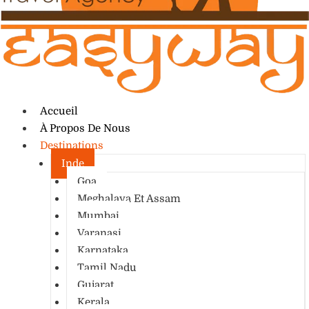
Accueil
À Propos De Nous
Destinations
Inde
Goa
Meghalaya Et Assam
Mumbai
Varanasi
Karnataka
Tamil Nadu
Gujarat
Kerala