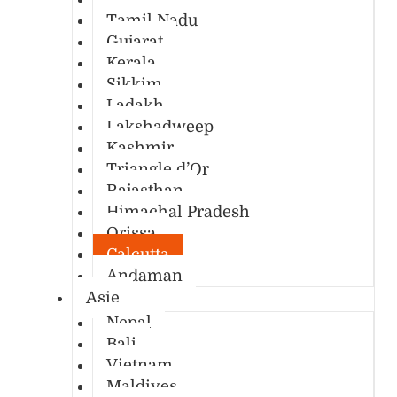
Tamil Nadu
Gujarat
Kerala
Sikkim
Ladakh
Lakshadweep
Kashmir
Triangle d’Or
Rajasthan
Himachal Pradesh
Orissa
Calcutta
Andaman
Asie
Nepal
Bali
Vietnam
Maldives