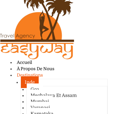
Accueil
À Propos De Nous
Destinations
Inde
Goa
Meghalaya Et Assam
Mumbai
Varanasi
Karnataka