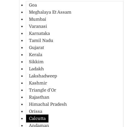
Goa
Meghalaya Et Assam
Mumbai
Varanasi
Karnataka
Tamil Nadu
Gujarat
Kerala
Sikkim
Ladakh
Lakshadweep
Kashmir
Triangle d’Or
Rajasthan
Himachal Pradesh
Orissa
Calcutta
Andaman