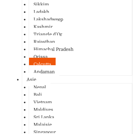
Sikkim
Ladakh
Lakshadweep
Kashmir
Triangle d’Or
Rajasthan
Himachal Pradesh
Orissa
Calcutta
Andaman
Asie
Nepal
Bali
Vietnam
Maldives
Sri Lanka
Malaisie
Singapour