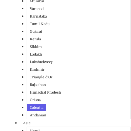
Mumbai
Varanasi
Karnataka
Tamil Nadu
Gujarat
Kerala
Sikkim
Ladakh
Lakshadweep
Kashmir
Triangle d’Or
Rajasthan
Himachal Pradesh
Orissa
Calcutta
Andaman
Asie
Nepal