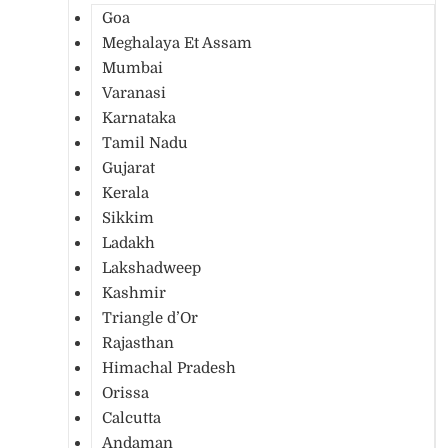
Goa
Meghalaya Et Assam
Mumbai
Varanasi
Karnataka
Tamil Nadu
Gujarat
Kerala
Sikkim
Ladakh
Lakshadweep
Kashmir
Triangle d’Or
Rajasthan
Himachal Pradesh
Orissa
Calcutta
Andaman