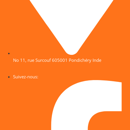
No 11, rue Surcouf 605001 Pondichéry Inde
Suivez-nous: