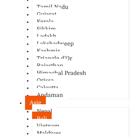
Tamil Nadu
Gujarat
Kerala
Sikkim
Ladakh
Lakshadweep
Kashmir
Triangle d’Or
Rajasthan
Himachal Pradesh
Orissa
Calcutta
Andaman
Asie
Nepal
Bali
Vietnam
Maldives