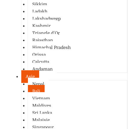
Sikkim
Ladakh
Lakshadweep
Kashmir
Triangle d’Or
Rajasthan
Himachal Pradesh
Orissa
Calcutta
Andaman
Asie
Nepal
Bali
Vietnam
Maldives
Sri Lanka
Malaisie
Singapour