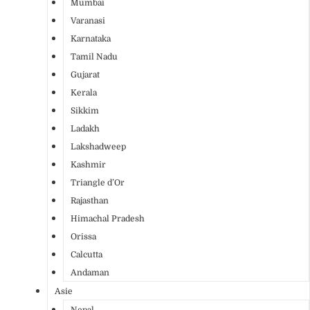
Mumbai
Varanasi
Karnataka
Tamil Nadu
Gujarat
Kerala
Sikkim
Ladakh
Lakshadweep
Kashmir
Triangle d’Or
Rajasthan
Himachal Pradesh
Orissa
Calcutta
Andaman
Asie
Nepal