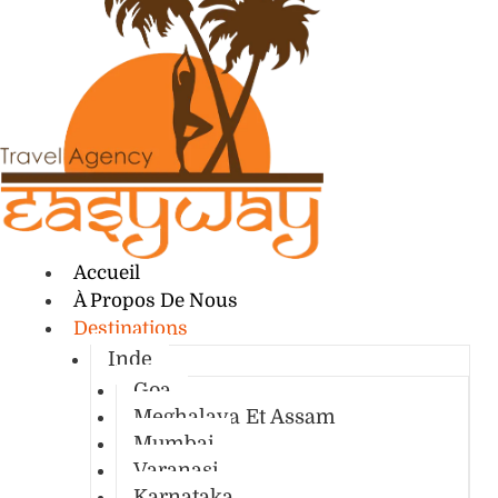
Accueil
À Propos De Nous
Destinations
Inde
Goa
Meghalaya Et Assam
Mumbai
Varanasi
Karnataka